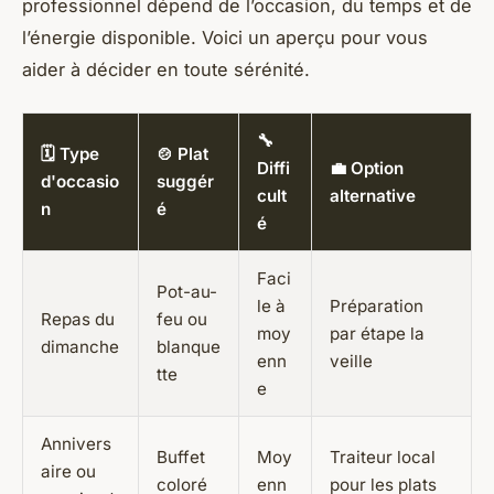
professionnel dépend de l’occasion, du temps et de
l’énergie disponible. Voici un aperçu pour vous
aider à décider en toute sérénité.
🔧
🗓️ Type
🍲 Plat
Diffi
💼 Option
d'occasio
suggér
cult
alternative
n
é
é
Faci
Pot-au-
le à
Préparation
Repas du
feu ou
moy
par étape la
dimanche
blanque
enn
veille
tte
e
Annivers
Buffet
Moy
Traiteur local
aire ou
coloré
enn
pour les plats